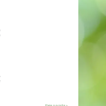
e
e
s
e
Page suivante »