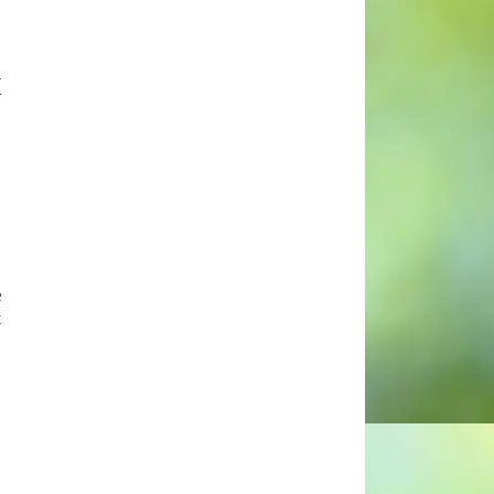
a
r
e
t