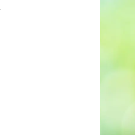
t
r
s
t
e
s