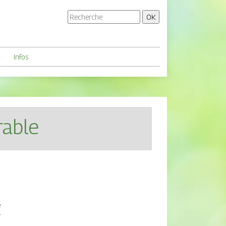
Infos
rable
e
r