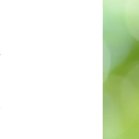
n
s
à
n